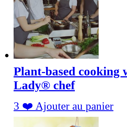
Plant-based cooking 
Lady® chef
3
❤️
Ajouter au panier