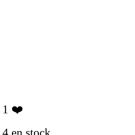
1
❤️
4 en stock