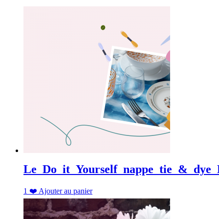
Le_Do_it_Yourself_nappe_tie_&_dye
1
❤️
Ajouter au panier