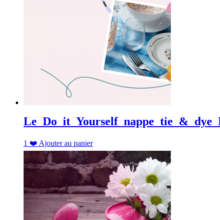
Le_Do_it_Yourself_nappe_tie_&_dye
1
❤️
Ajouter au panier